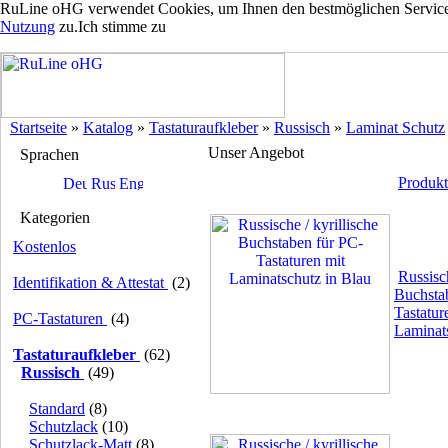
RuLine oHG verwendet Cookies, um Ihnen den bestmöglichen Service z
Nutzung
zu.
Ich stimme zu
Startseite
»
Katalog
»
Tastaturaufkleber
»
Russisch
»
Laminat Schutz
Unser Angebot
Sprachen
Produkt
Kategorien
Kostenlos
Russisch
Identifikation & Attestat
(2)
Buchsta
Tastatur
PC-Tastaturen
(4)
Laminat
Tastaturaufkleber
(62)
Russisch
(49)
Standard
(8)
Schutzlack
(10)
Schutzlack-Matt
(8)