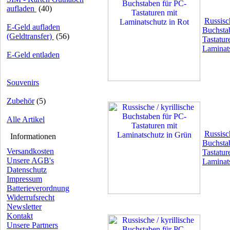
aufladen
(40)
Russisch
E-Geld aufladen
Buchsta
(Geldtransfer)
(56)
Tastatur
Laminats
E-Geld entladen
Souvenirs
Zubehör
(5)
Alle Artikel
Russisch
Informationen
Buchsta
Versandkosten
Tastatur
Unsere AGB's
Laminat
Datenschutz
Impressum
Batterieverordnung
Widerrufsrecht
Newsletter
Kontakt
Unsere Partners