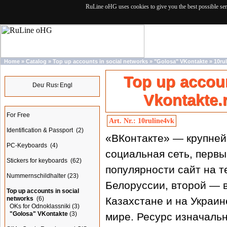
RuLine oHG uses cookies to give you the best possible ser
Home
»
Catalog
»
Top up accounts in social networks
»
"Golosa" VKontakte
»
10ru
Languages
Top up accoun
Vkontakte.
Categories
For Free
Art. Nr.: 10ruline4vk
Identification & Passport
(2)
«ВКонтакте» — крупней
PC-Keyboards
(4)
социальная сеть, первы
Stickers for keyboards
(62)
популярности сайт на 
Nummernschildhalter
(23)
Белоруссии, второй — в
Top up accounts in social
networks
(6)
Казахстане и на Украин
OKs for Odnoklassniki
(3)
"Golosa" VKontakte
(3)
мире. Ресурс изначаль