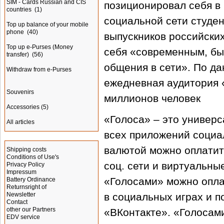
SIM - Cards Russian and CIS
позиционировал себя в 
countries
(1)
социальной сети студен
Top up balance of your mobile
phone
(40)
выпускников российских
Top up e-Purses (Money
себя «современным, бы
transfer)
(56)
общения в сети». По да
Withdraw from e-Purses
ежедневная аудитория 
Souvenirs
миллионов человек
Accessories
(5)
«Голоса» – это универ
All articles
всех приложений социа
Information
валютой можно оплатит
Shipping costs
Conditions of Use's
соц. сети и виртуальны
Privacy Policy
Impressum
«Голосами» можно опла
Battery Ordinance
Returnsright of
Newsletter
в социальных играх и п
Contact
other our Partners
«ВКонтакте». «Голосами
EDV service