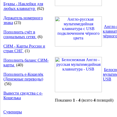
Буквы - Наклейки для
любых клавиатур
(62)
Держатель номерного
знака
(23)
Англо-
клавиа
Пополнить счёт в
чёрного
социальных сетях
(6)
СИМ - Карты России и
стран СНГ
(1)
Пополнить баланс СИМ-
карты
(40)
Белосн
Пополнить e-Кошелёк
мультим
(Денежные переводы)
USB
(56)
Вывести средства с е-
Кошелька
Показано
1
-
4
(всего
4
позиций)
Сувениры