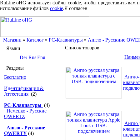
RuLine oHG использует файлы cookie, чтобы предоставить вам 
использование файлов
cookie
.
Я согласен
Магазин
»
Каталог
»
PC-Клавиатуры
»
Англо - Русскиие QW
Список товаров
Языки
Наиме
Разделы
Англо-
Бесплатно
клавиат
подклю
Идентификация &
Аттестация
(2)
PC-Клавиатуры
(4)
Немецко - Русские
QWERTZ
Англо-
Англо - Русскиие
клавиат
QWERTY
(4)
подклю