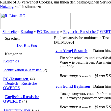
RuLine oHG verwendet Cookies, um Ihnen den bestmöglichen Service z
Nutzung
zu.
Ich stimme zu
Startseite
»
Katalog
»
PC-Tastaturen
»
Englisch - Russische QWER
Englisch-russische multimedia Tast
Sprachen
[MTM0090]
von Alexej Strauch
Datum hinz
Kategorien
Ein sehr schnelles und zuverläss
Kostenlos
Ware wie beschrieben. Aus mein
empfehle..
Identifikation & Attestat
(2)
Bewertung:
[5 von 5 S
PC-Tastaturen
(4)
Deutsch - Russische
von leonid Beylinson
Datum hinz
QWERTZ
Товар получил, спасибо больш
Englisch - Russische
!!!!Тестатура работает отлично
QWERTY
(4)
Bewertung:
[5 von 5 S
Tastaturaufkleber
(62)