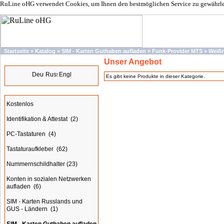
RuLine oHG verwendet Cookies, um Ihnen den bestmöglichen Service zu gewährleis
Startseite
»
Katalog
»
SIM - Karten Guthaben aufladen
»
Funk-Provider MTS
»
Weißr
Unser Angebot
Sprachen
Es gibt keine Produkte in dieser Kategorie.
Kategorien
Kostenlos
Identifikation & Attestat
(2)
PC-Tastaturen
(4)
Tastaturaufkleber
(62)
Nummernschildhalter
(23)
Konten in sozialen Netzwerken
aufladen
(6)
SIM - Karten Russlands und
GUS - Ländern
(1)