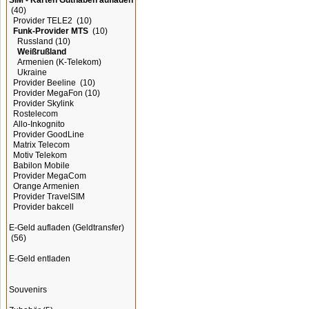
SIM - Karten Guthaben aufladen
(40)
Provider TELE2
(10)
Funk-Provider MTS
(10)
Russland
(10)
Weißrußland
Armenien (K-Telekom)
Ukraine
Provider Beeline
(10)
Provider MegaFon
(10)
Provider Skylink
Rostelecom
Allo-Inkognito
Provider GoodLine
Matrix Telecom
Motiv Telekom
Babilon Mobile
Provider MegaCom
Orange Armenien
Provider TravelSIM
Provider bakcell
E-Geld aufladen (Geldtransfer)
(56)
E-Geld entladen
Souvenirs