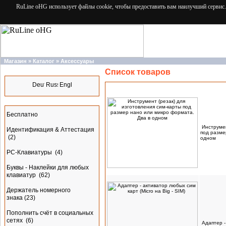
RuLine oHG использует файлы cookie, чтобы предоставить вам наилучший сервис.
Магазин
»
Каталог
»
Аксессуары
Список товаров
Языки
Наимено
Разделы
Бесплатно
Инструмен
Идентификация & Аттестация
под разме
(2)
одном
PC-Клавиатуры
(4)
Буквы - Наклейки для любых
клавиатур
(62)
Держатель номерного
знака
(23)
Пополнить счёт в социальных
сетях
(6)
Адаптер -