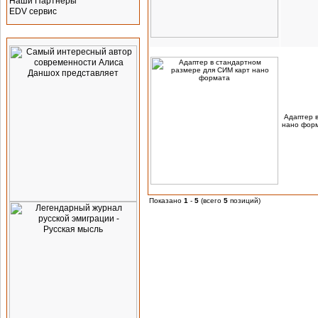
Наши Партнеры
EDV сервис
Реклама
Адаптер 
нано фор
Показано
1
-
5
(всего
5
позиций)