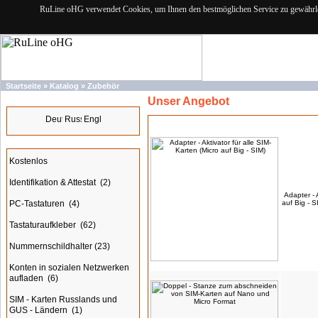
RuLine oHG verwendet Cookies, um Ihnen den bestmöglichen Service zu gewährlei
Startseite
»
Katalog
»
Zubehör
Unser Angebot
Sprachen
Produkte
Kategorien
Kostenlos
Identifikation & Attestat
(2)
Adapter - 
PC-Tastaturen
(4)
auf Big - S
Tastaturaufkleber
(62)
Nummernschildhalter
(23)
Konten in sozialen Netzwerken
aufladen
(6)
SIM - Karten Russlands und
GUS - Ländern
(1)