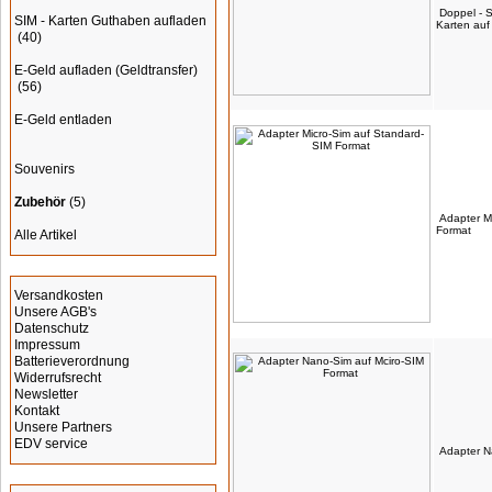
Doppel - 
SIM - Karten Guthaben aufladen
Karten auf
(40)
E-Geld aufladen (Geldtransfer)
(56)
E-Geld entladen
Souvenirs
Zubehör
(5)
Adapter M
Format
Alle Artikel
Informationen
Versandkosten
Unsere AGB's
Datenschutz
Impressum
Batterieverordnung
Widerrufsrecht
Newsletter
Kontakt
Unsere Partners
EDV service
Adapter N
Werbung