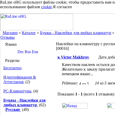
RuLine oHG использует файлы cookie, чтобы предоставить вам 
использование файлов
cookie
.
Я согласен
Магазин
»
Каталог
»
Буквы - Наклейки для любых клавиатур
Отзывы
Наклейки на клавиатуру с русск
Языки
[00016]
к Victor Makhrov
Дата доб
Разделы
Качеством наклеек остался до
Бесплатно
Желательно к заказу прилагат
немецком языке...
Идентификация &
Аттестация
(2)
Рейтинг:
[4 из 5 звез
PC-Клавиатуры
(4)
Показано
1
-
1
(всего
1
отзывов)
Буквы - Наклейки для
любых клавиатур
(62)
Русские
(49)