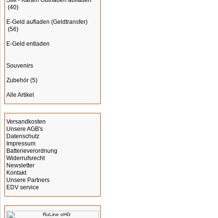
SIM - Karten Guthaben aufladen
(40)
E-Geld aufladen (Geldtransfer)
(56)
E-Geld entladen
Souvenirs
Zubehör
(5)
Alle Artikel
Informationen
Versandkosten
Unsere AGB's
Datenschutz
Impressum
Batterieverordnung
Widerrufsrecht
Newsletter
Kontakt
Unsere Partners
EDV service
Hersteller Info